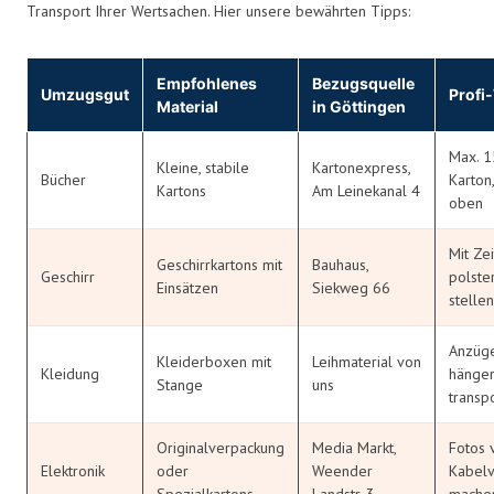
Transport Ihrer Wertsachen. Hier unsere bewährten Tipps:
Empfohlenes
Bezugsquelle
Umzugsgut
Profi
Material
in Göttingen
Max. 1
Kleine, stabile
Kartonexpress,
Bücher
Karton
Kartons
Am Leinekanal 4
oben
Mit Ze
Geschirrkartons mit
Bauhaus,
Geschirr
polste
Einsätzen
Siekweg 66
stellen
Anzüge
Kleiderboxen mit
Leihmaterial von
Kleidung
hänge
Stange
uns
transp
Originalverpackung
Media Markt,
Fotos 
Elektronik
oder
Weender
Kabel
Spezialkartons
Landstr. 3
mache