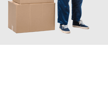
JETZT ANFRAGEN
Erleben Sie mit Umzugsmeister Lemann Göttingen, wie
einfach
und stressfrei Fernumzug in Göttingen
sein kann. Unser
Expertenteam steht bereit, um Ihnen einen reibungslosen Ablauf
zu garantieren.