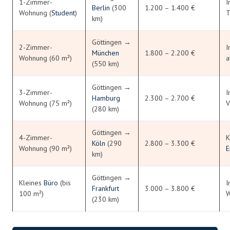
1-Zimmer-
I
Berlin
(300
1.200 – 1.400 €
Wohnung (
Student
)
T
km)
Göttingen →
2-Zimmer-
I
München
1.800 – 2.200 €
Wohnung (60 m²)
a
(550 km)
Göttingen →
3-Zimmer-
I
Hamburg
2.300 – 2.700 €
Wohnung (75 m²)
V
(280 km)
Göttingen →
4-Zimmer-
K
Köln
(290
2.800 – 3.300 €
Wohnung (90 m²)
E
km)
Göttingen →
Kleines
Büro
(bis
I
Frankfurt
3.000 – 3.800 €
100 m²)
W
(230 km)