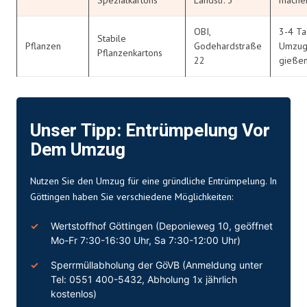
OBI,
3-4 Ta
Stabile
Pflanzen
Godehardstraße
Umzug 
Pflanzenkartons
22
gieße
Unser Tipp: Entrümpelung Vor
Dem Umzug
Nutzen Sie den Umzug für eine gründliche Entrümpelung. In
Göttingen haben Sie verschiedene Möglichkeiten:
Wertstoffhof Göttingen (Deponieweg 10, geöffnet
Mo-Fr 7:30-16:30 Uhr, Sa 7:30-12:00 Uhr)
Sperrmüllabholung der GöVB (Anmeldung unter
Tel: 0551 400-5432, Abholung 1x jährlich
kostenlos)