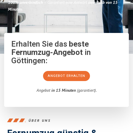
100% unverbindlich
– Garantiert eine Antwort
innerhalb von 15
Minuten
.
Erhalten Sie das
beste
Fernumzug-Angebot
in
Göttingen:
ANGEBOT ERHALTEN
Angebot
in 15 Minuten
(garantiert).
ÜBER UNS