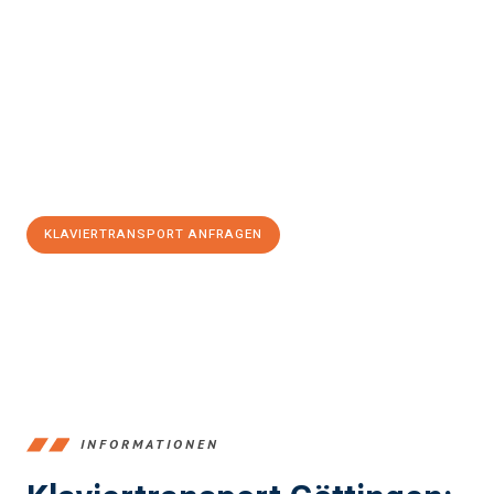
Erleben Sie mit Umzugsmeister Lemann Göttingen, wie
einfach
und stressfrei Klaviertransport in Göttingen
sein kann. Unser
Expertenteam steht bereit, um Ihnen einen reibungslosen Ablauf
zu garantieren.
Jetzt
unverbindliches Angebot
erhalten &
100€ sparen:
KLAVIERTRANSPORT ANFRAGEN
+4915792653382
INFORMATIONEN