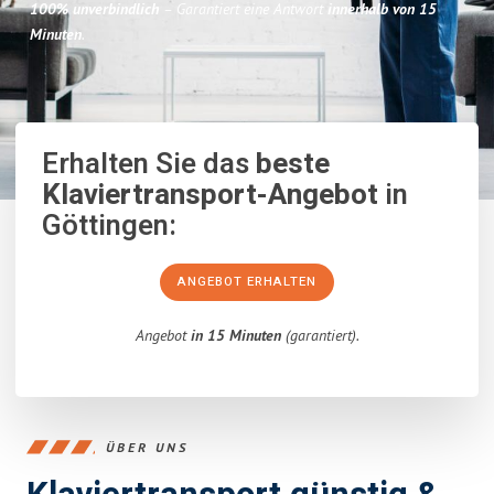
100% unverbindlich
– Garantiert eine Antwort
innerhalb von 15
Minuten
.
Erhalten Sie das
beste
Klaviertransport-Angebot
in
Göttingen:
ANGEBOT ERHALTEN
Angebot
in 15 Minuten
(garantiert).
ÜBER UNS