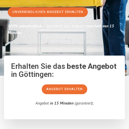
UNVERBINDLICHES ANGEBOT ERHALTEN
100% unverbindlich
– Garantiert eine Antwort
innerhalb von 15
Minuten
.
Erhalten Sie das
beste Angebot
in Göttingen:
ANGEBOT ERHALTEN
Angebot
in 15 Minuten
(garantiert).