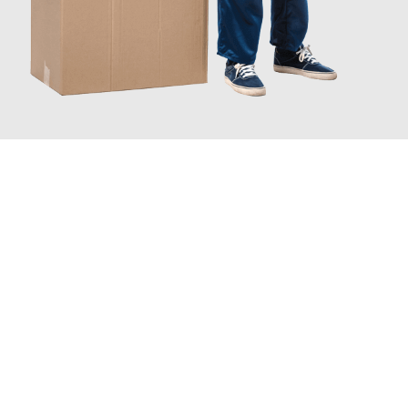
JETZT ANFRAGEN
Erleben Sie mit Umzugsmeister Lemann Göttingen, wie
einfach
und stressfrei Ihr Umzug Göttingen Dänemark
sein kann.
Unser Expertenteam steht bereit, um Ihnen einen reibungslosen
Übergang in Ihr neues Zuhause zu garantieren.