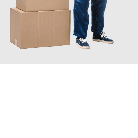
JETZT ANFRAGEN
Erleben Sie mit Umzugsmeister Lemann Göttingen, wie
einfach
und stressfrei Ihr Umzug Göttingen Kopenhagen
sein kann.
Unser Expertenteam steht bereit, um Ihnen einen reibungslosen