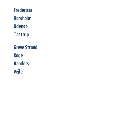
Fredericia
Horsholm
Odense
Tastrup
Greve Strand
Koge
Randers
Vejle
Jetzt anfragen &
Angebot
mit Best-Preis
erhalten!