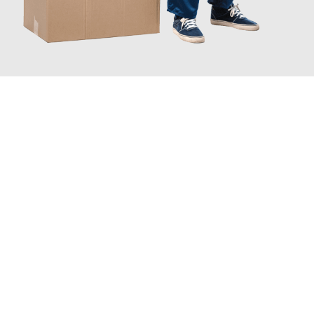
JETZT ANFRAGEN
Erleben Sie mit Umzugsmeister Lemann Göttingen, wie
einfach
und stressfrei Ihr Umzug Göttingen Le Mans
sein kann. Unser
Expertenteam steht bereit, um Ihnen einen reibungslosen
Übergang in Ihr neues Zuhause zu garantieren.
Jetzt
unverbindliches Angebot
erhalten &
100€ sparen: