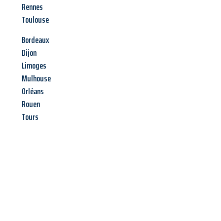
Rennes
Toulouse
Bordeaux
Dijon
Limoges
Mulhouse
Orléans
Rouen
Tours
Jetzt anfragen &
Angebot
mit Best-Preis
erhalten!