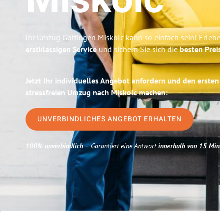
Miskolc
Ihr Umzug Göttingen Miskolc kann so einfach sein! Erleb
erstklassigen Service
und sichern Sie sich die
besten Prei
Jetzt Ihr individuelles Angebot anfordern und den ersten
stressfreien Umzug nach Miskolc machen:
UNVERBINDLICHES ANGEBOT ERHALTEN
100% unverbindlich
– Garantiert eine Antwort
innerhalb von 15 Min