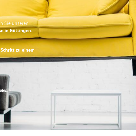
en Sie unseren
se in Göttingen
.
 Schritt zu einem
uten
.