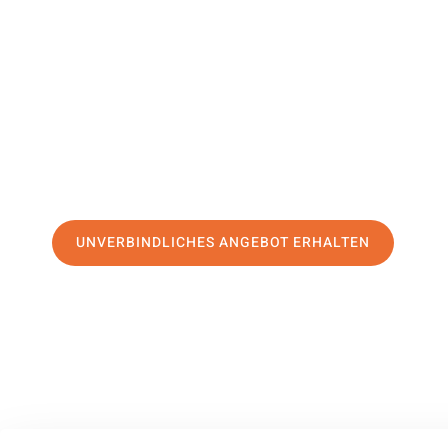
Charleroi
Ihr Umzug Göttingen Charleroi kann so einfach sein! Erle
erstklassigen Service
und sichern Sie sich die
besten Prei
Jetzt Ihr individuelles Angebot anfordern und den ersten
stressfreien Umzug nach Charleroi machen:
UNVERBINDLICHES ANGEBOT ERHALTEN
100% unverbindlich
– Garantiert eine Antwort
innerhalb von 15 Min