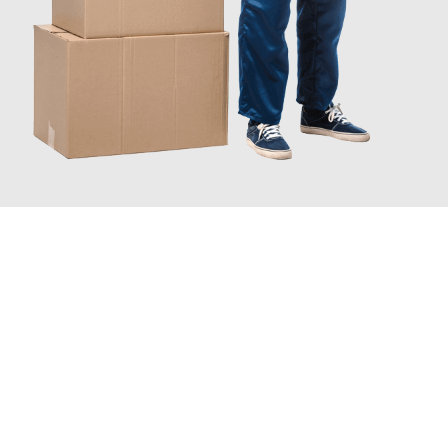
JETZT ANFRAGEN
Erleben Sie mit Umzugsmeister Lemann Göttingen, wie
einfach
und stressfrei Ihr Umzug Göttingen Leverkusen
sein kann.
Unser Expertenteam steht bereit, um Ihnen einen reibungslosen