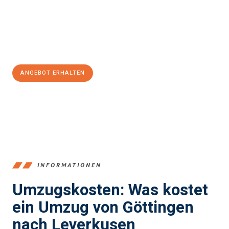
Übergang in Ihr neues Zuhause zu garantieren.
Jetzt
unverbindliches Angebot
erhalten &
100€ sparen:
ANGEBOT ERHALTEN
+4915792653382
INFORMATIONEN
Umzugskosten: Was kostet
ein Umzug von Göttingen
nach Leverkusen