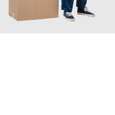
JETZT ANFRAGEN
Erleben Sie mit Umzugsmeister Lemann Göttingen, wie
einfach
und stressfrei Ihr Umzug Göttingen Stuttgart
sein kann.
Unser Expertenteam steht bereit, um Ihnen einen reibungslosen
Übergang in Ihr neues Zuhause zu garantieren.
Jetzt
unverbindliches Angebot
erhalten &