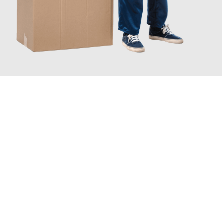
JETZT ANFRAGEN
Erleben Sie mit Umzugsmeister Lemann Göttingen, wie
einfach
und stressfrei Ihr Umzug Göttingen Augsburg
sein kann. Unser
Expertenteam steht bereit, um Ihnen einen reibungslosen
Übergang in Ihr neues Zuhause zu garantieren.