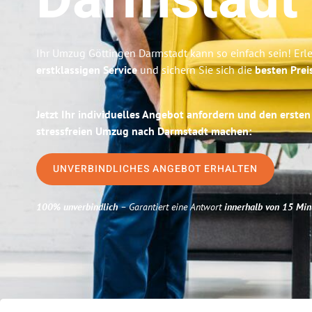
Darmstadt
Ihr Umzug Göttingen Darmstadt kann so einfach sein! Erl
erstklassigen Service
und sichern Sie sich die
besten Prei
Jetzt Ihr individuelles Angebot anfordern und den ersten
stressfreien Umzug nach Darmstadt machen:
UNVERBINDLICHES ANGEBOT ERHALTEN
100% unverbindlich
– Garantiert eine Antwort
innerhalb von 15 Min