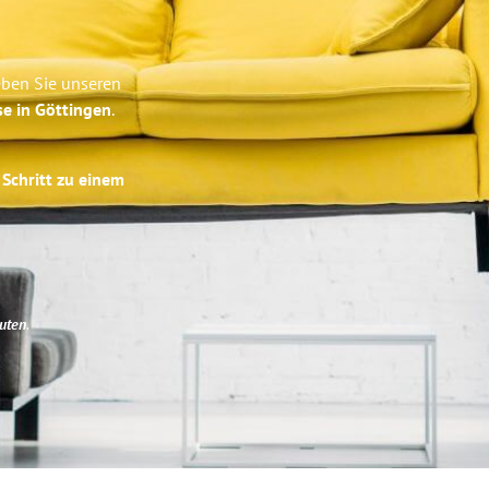
eben Sie unseren
se in Göttingen
.
 Schritt zu einem
uten
.