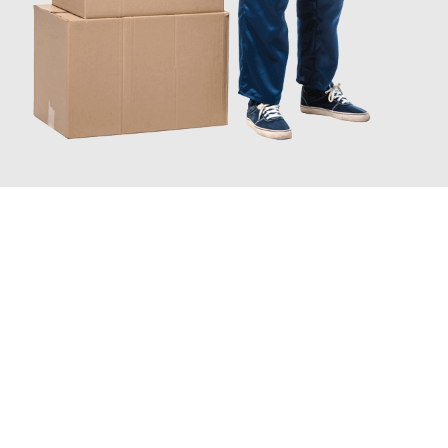
JETZT ANFRAGEN
Erleben Sie mit Umzugsmeister Lemann Göttingen, wie
einfach
und stressfrei Ihr Umzug Göttingen Osnabrück
sein kann.
Unser Expertenteam steht bereit, um Ihnen einen reibungslosen
Übergang in Ihr neues Zuhause zu garantieren.