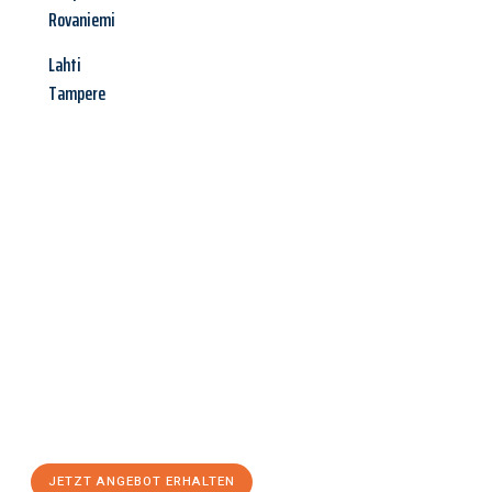
Rovaniemi
Lahti
Tampere
Jetzt anfragen &
Angebot
mit Best-Preis
erhalten!
Schicken Sie uns jetzt Ihre unverbindliche Anfrage und sichern
Sie sich Ihr
individuelles Umzugsangebot für Ihr Anliegen in
Göttingen
zum Best-Preis! Nutzen Sie die Gelegenheit für
einen
stressfreien Umzug
mit maximalem Komfort:
JETZT ANGEBOT ERHALTEN