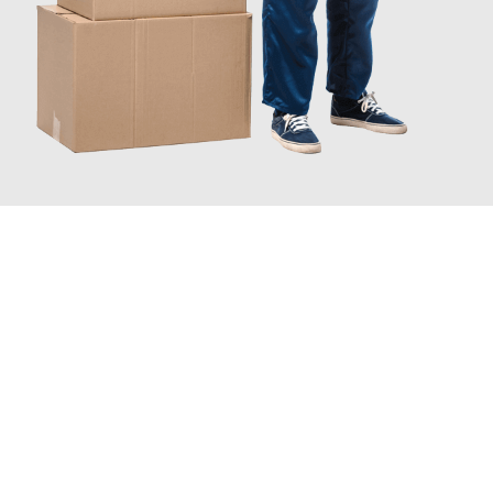
JETZT ANFRAGEN
Erleben Sie mit Umzugsmeister Lemann Göttingen, wie
einfach
und stressfrei Ihr Umzug Göttingen Rovaniemi
sein kann.
Unser Expertenteam steht bereit, um Ihnen einen reibungslosen
Übergang in Ihr neues Zuhause zu garantieren.