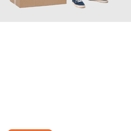
JETZT ANFRAGEN
Erleben Sie mit Umzugsmeister Lemann Göttingen, wie
einfach
und stressfrei Ihr Umzug Göttingen Türkei
sein kann. Unser
Expertenteam steht bereit, um Ihnen einen reibungslosen
Übergang in Ihr neues Zuhause zu garantieren.
Jetzt
unverbindliches Angebot
erhalten &
100€ sparen: