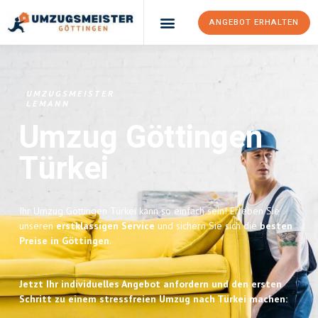
ANGEBOT ERHALTEN
Umzugsunternehmen Göttingen
Umzugsservice Göttingen
UMZUGSMEISTER
LEMANN
Umzug Göttingen
Türkei
Ihr Umzug Göttingen Türkei kann so einfach sein! Erleben Sie
unseren
erstklassigen Service
und sichern Sie sich die
besten
Preise in Göttingen
.
Jetzt Ihr individuelles Angebot anfordern und den ersten
Schritt zu einem stressfreien Umzug nach Türkei machen: