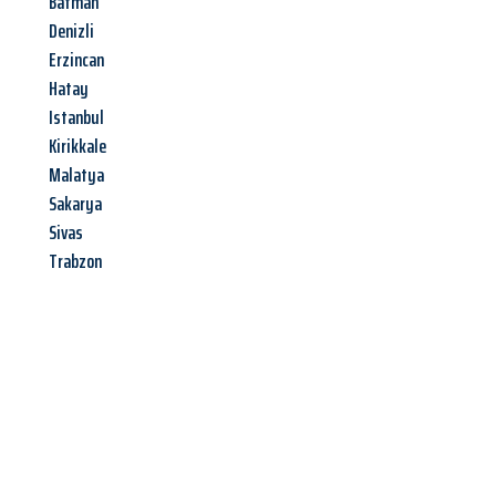
Batman
Denizli
Erzincan
Hatay
Istanbul
Kirikkale
Malatya
Sakarya
Sivas
Trabzon
Jetzt anfragen &
Angebot
mit Best-Preis
erhalten!