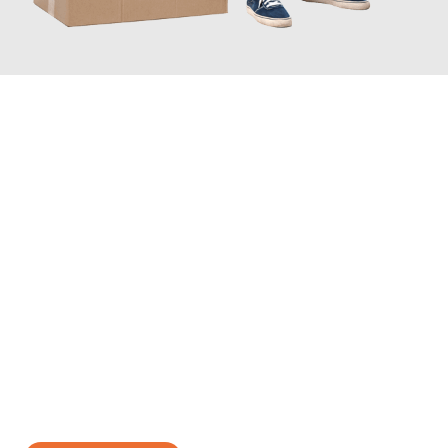
JETZT ANFRAGEN
Erleben Sie mit Umzugsmeister Lemann Göttingen, wie
einfach
und stressfrei Ihr Umzug Göttingen Konya
sein kann. Unser
Expertenteam steht bereit, um Ihnen einen reibungslosen
Übergang in Ihr neues Zuhause zu garantieren.
Jetzt
unverbindliches Angebot
erhalten &
100€ sparen: