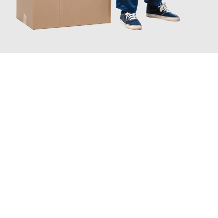
JETZT ANFRAGEN
Erleben Sie mit Umzugsmeister Lemann Göttingen, wie
einfach
und stressfrei Ihr Umzug Göttingen Kütahya
sein kann. Unser
Expertenteam steht bereit, um Ihnen einen reibungslosen
Übergang in Ihr neues Zuhause zu garantieren.
Jetzt
unverbindliches Angebot
erhalten &
100€ sparen: