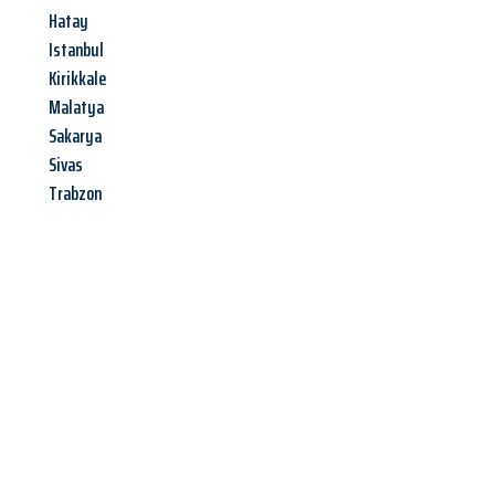
Hatay
Istanbul
Kirikkale
Malatya
Sakarya
Sivas
Trabzon
Jetzt anfragen &
Angebot
mit Best-Preis
erhalten!
Schicken Sie uns jetzt Ihre unverbindliche Anfrage und sichern
Sie sich Ihr
individuelles Umzugsangebot für Ihr Anliegen in