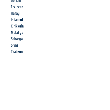
Denizli
Erzincan
Hatay
Istanbul
Kirikkale
Malatya
Sakarya
Sivas
Trabzon
Jetzt anfragen &
Angebot
mit Best-Preis
erhalten!