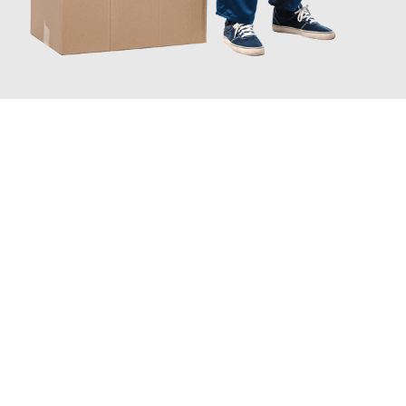
JETZT ANFRAGEN
Erleben Sie mit Umzugsmeister Lemann Göttingen, wie
einfach
und stressfrei Ihr Umzug Göttingen Trabzon
sein kann. Unser
Expertenteam steht bereit, um Ihnen einen reibungslosen
Übergang in Ihr neues Zuhause zu garantieren.
Jetzt
unverbindliches Angebot
erhalten &
100€ sparen: