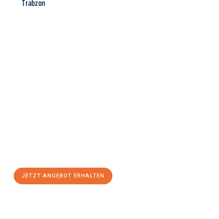
Trabzon
Jetzt anfragen &
Angebot
mit Best-Preis
erhalten!
Schicken Sie uns jetzt Ihre unverbindliche Anfrage und sichern
Sie sich Ihr
individuelles Umzugsangebot für Ihr Anliegen in
Göttingen
zum Best-Preis! Nutzen Sie die Gelegenheit für
einen
stressfreien Umzug
mit maximalem Komfort:
JETZT ANGEBOT ERHALTEN