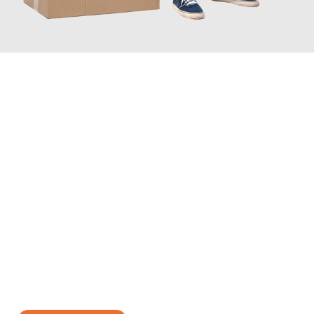
JETZT ANFRAGEN
Erleben Sie mit Umzugsmeister Lemann Göttingen, wie
einfach
und stressfrei Ihr Umzug Göttingen Bursa
sein kann. Unser
Expertenteam steht bereit, um Ihnen einen reibungslosen
Übergang in Ihr neues Zuhause zu garantieren.
Jetzt
unverbindliches Angebot
erhalten &
100€ sparen: