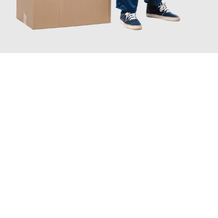
JETZT ANFRAGEN
Erleben Sie mit Umzugsmeister Lemann Göttingen, wie
einfach
und stressfrei Ihr Umzug Göttingen Ravenna
sein kann. Unser
Expertenteam steht bereit, um Ihnen einen reibungslosen
Übergang in Ihr neues Zuhause zu garantieren.
Jetzt
unverbindliches Angebot
erhalten &
100€ sparen: