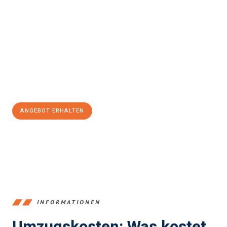
Erleben Sie mit Umzugsmeister Lemann Göttingen, wie
einfach
und stressfrei Ihr Umzug Göttingen Reggio di Calabria
sein
kann. Unser Expertenteam steht bereit, um Ihnen einen
reibungslosen Übergang in Ihr neues Zuhause zu garantieren.
Jetzt
unverbindliches Angebot
erhalten &
100€ sparen:
ANGEBOT ERHALTEN
+4915792653382
INFORMATIONEN