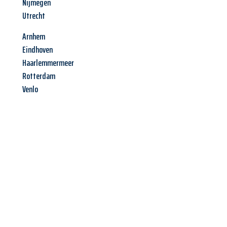
Nijmegen
Utrecht
Arnhem
Eindhoven
Haarlemmermeer
Rotterdam
Venlo
Jetzt anfragen &
Angebot
mit Best-Preis
erhalten!
Schicken Sie uns jetzt Ihre unverbindliche Anfrage und sichern
Sie sich Ihr
individuelles Umzugsangebot für Ihr Anliegen in