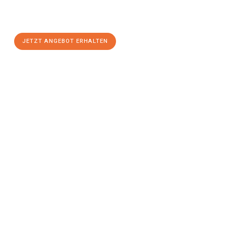
Göttingen
zum Best-Preis! Nutzen Sie die Gelegenheit für
einen
stressfreien Umzug
mit maximalem Komfort:
JETZT ANGEBOT ERHALTEN