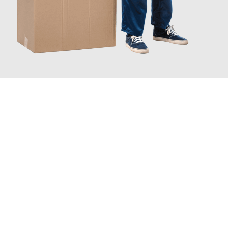
JETZT ANFRAGEN
Erleben Sie mit Umzugsmeister Lemann Göttingen, wie
einfach
und stressfrei Ihr Umzug Göttingen Dordrecht
sein kann.
Unser Expertenteam steht bereit, um Ihnen einen reibungslosen
Übergang in Ihr neues Zuhause zu garantieren.