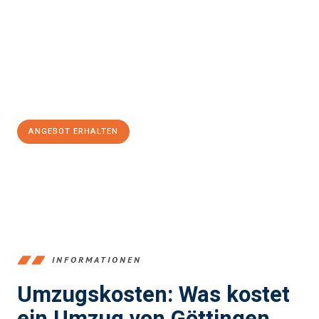
und stressfrei Ihr Umzug Göttingen Sittard-Geleen
sein kann.
Unser Expertenteam steht bereit, um Ihnen einen reibungslosen
Übergang in Ihr neues Zuhause zu garantieren.
Jetzt
unverbindliches Angebot
erhalten &
100€ sparen:
ANGEBOT ERHALTEN
+4915792653382
INFORMATIONEN
Umzugskosten: Was kostet