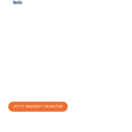
Venlo
Jetzt anfragen &
Angebot
mit Best-Preis
erhalten!
Schicken Sie uns jetzt Ihre unverbindliche Anfrage und sichern
Sie sich Ihr
individuelles Umzugsangebot für Ihr Anliegen in
Göttingen
zum Best-Preis! Nutzen Sie die Gelegenheit für
einen
stressfreien Umzug
mit maximalem Komfort:
JETZT ANGEBOT ERHALTEN