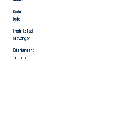
Bodo
Oslo
Fredrikstad
Stavanger
Kristiansand
Tromso
Jetzt anfragen &
Angebot
mit Best-Preis
erhalten!
Schicken Sie uns jetzt Ihre unverbindliche Anfrage und sichern