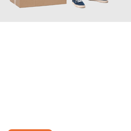
JETZT ANFRAGEN
Erleben Sie mit Umzugsmeister Lemann Göttingen, wie
einfach
und stressfrei Ihr Umzug Göttingen Bergen
sein kann. Unser
Expertenteam steht bereit, um Ihnen einen reibungslosen
Übergang in Ihr neues Zuhause zu garantieren.
Jetzt
unverbindliches Angebot
erhalten &
100€ sparen: