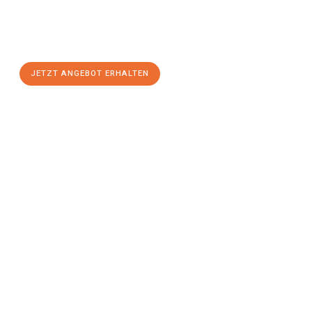
Sie sich Ihr
individuelles Umzugsangebot für Ihr Anliegen in
Göttingen
zum Best-Preis! Nutzen Sie die Gelegenheit für
einen
stressfreien Umzug
mit maximalem Komfort:
JETZT ANGEBOT ERHALTEN