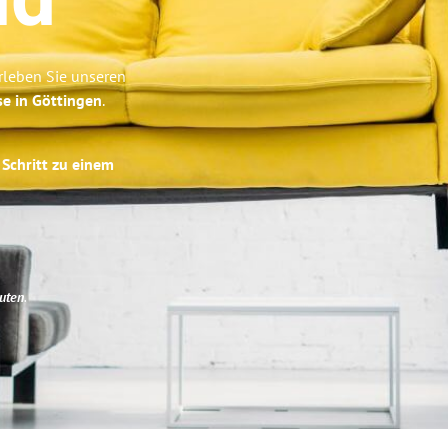
nd
rleben Sie unseren
se in Göttingen
.
 Schritt zu einem
uten
.