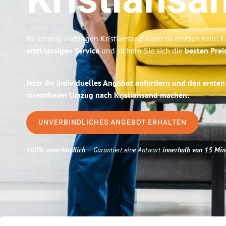
Kristiansa
Ihr Umzug Göttingen Kristiansand kann so einfach sein! E
erstklassigen Service
und sichern Sie sich die
besten Prei
Jetzt Ihr individuelles Angebot anfordern und den ersten
stressfreien Umzug nach Kristiansand machen:
UNVERBINDLICHES ANGEBOT ERHALTEN
100% unverbindlich
– Garantiert eine Antwort
innerhalb von 15 Min