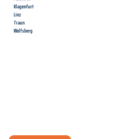
Klagenfurt
Linz
Traun
Wolfsberg
Jetzt anfragen &
Angebot
mit Best-Preis
erhalten!
Schicken Sie uns jetzt Ihre unverbindliche Anfrage und sichern
Sie sich Ihr
individuelles Umzugsangebot für Ihr Anliegen in
Göttingen
zum Best-Preis! Nutzen Sie die Gelegenheit für
einen
stressfreien Umzug
mit maximalem Komfort: