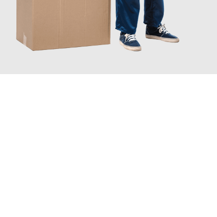
JETZT ANFRAGEN
Erleben Sie mit Umzugsmeister Lemann Göttingen, wie
einfach
und stressfrei Ihr Umzug Göttingen Feldkirch
sein kann. Unser
Expertenteam steht bereit, um Ihnen einen reibungslosen
Übergang in Ihr neues Zuhause zu garantieren.