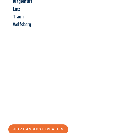
Klagenfurt
Linz
Traun
Wolfsberg
Jetzt anfragen &
Angebot
mit Best-Preis
erhalten!
Schicken Sie uns jetzt Ihre unverbindliche Anfrage und sichern
Sie sich Ihr
individuelles Umzugsangebot für Ihr Anliegen in
Göttingen
zum Best-Preis! Nutzen Sie die Gelegenheit für
einen
stressfreien Umzug
mit maximalem Komfort:
JETZT ANGEBOT ERHALTEN