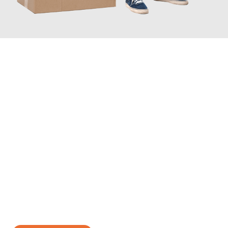
JETZT ANFRAGEN
Erleben Sie mit Umzugsmeister Lemann Göttingen, wie
einfach
und stressfrei Ihr Umzug Göttingen Hallein
sein kann. Unser
Expertenteam steht bereit, um Ihnen einen reibungslosen
Übergang in Ihr neues Zuhause zu garantieren.
Jetzt
unverbindliches Angebot
erhalten &
100€ sparen: