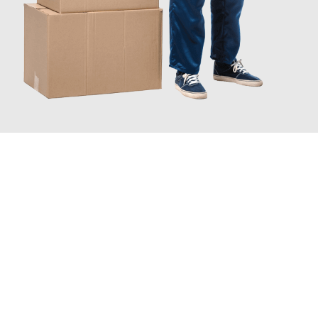
JETZT ANFRAGEN
Erleben Sie mit Umzugsmeister Lemann Göttingen, wie
einfach
und stressfrei Ihr Umzug Göttingen Marienbad
sein kann.
Unser Expertenteam steht bereit, um Ihnen einen reibungslosen
Übergang in Ihr neues Zuhause zu garantieren.