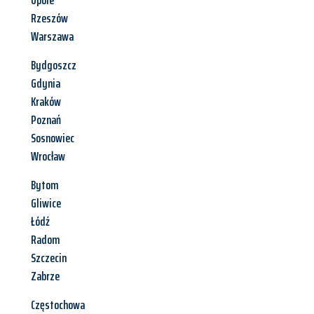
Opole
Rzeszów
Warszawa
Bydgoszcz
Gdynia
Kraków
Poznań
Sosnowiec
Wrocław
Bytom
Gliwice
Łódź
Radom
Szczecin
Zabrze
Częstochowa