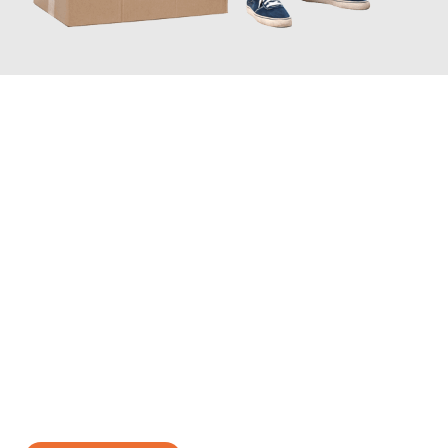
JETZT ANFRAGEN
Erleben Sie mit Umzugsmeister Lemann Göttingen, wie
einfach
und stressfrei Ihr Umzug Göttingen Gdynia
sein kann. Unser
Expertenteam steht bereit, um Ihnen einen reibungslosen
Übergang in Ihr neues Zuhause zu garantieren.
Jetzt
unverbindliches Angebot
erhalten &
100€ sparen: