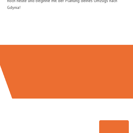
noch heute und beginne mit der Planung deines Umzugs nach
Gdynia!
Umzugsmeister Lemann in Zahlen: