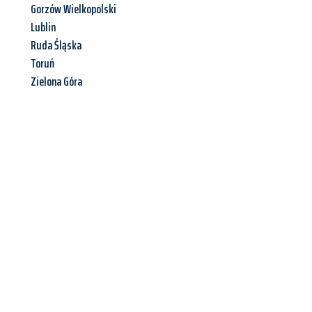
Gorzów Wielkopolski
Lublin
Ruda Śląska
Toruń
Zielona Góra
Jetzt anfragen &
Angebot
mit Best-Preis
erhalten!
Schicken Sie uns jetzt Ihre unverbindliche Anfrage und sichern
Sie sich Ihr
individuelles Umzugsangebot für Ihr Anliegen in
Göttingen
zum Best-Preis! Nutzen Sie die Gelegenheit für
einen
stressfreien Umzug
mit maximalem Komfort: