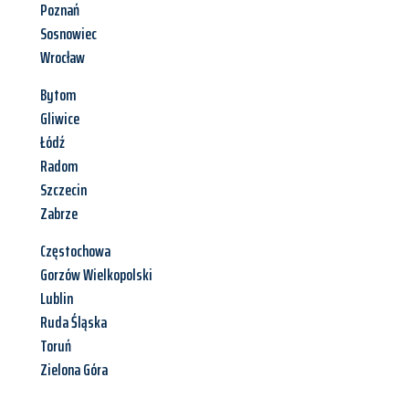
Poznań
Sosnowiec
Wrocław
Bytom
Gliwice
Łódź
Radom
Szczecin
Zabrze
Częstochowa
Gorzów Wielkopolski
Lublin
Ruda Śląska
Toruń
Zielona Góra