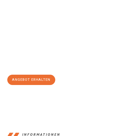
Erleben Sie mit Umzugsmeister Lemann Göttingen, wie
einfach
und stressfrei Ihr Umzug Göttingen Gorzów Wielkopolski
sein
kann. Unser Expertenteam steht bereit, um Ihnen einen
reibungslosen Übergang in Ihr neues Zuhause zu garantieren.
Jetzt
unverbindliches Angebot
erhalten &
100€ sparen:
ANGEBOT ERHALTEN
+4915792653382
INFORMATIONEN