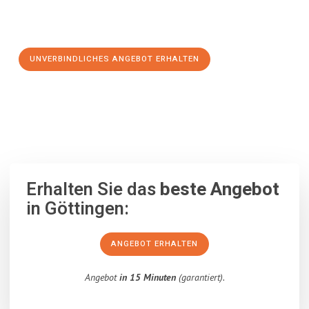
Schritt zu einem stressfreien Umzug nach Gorzów
Wielkopolski machen:
UNVERBINDLICHES ANGEBOT ERHALTEN
100% unverbindlich
– Garantiert eine Antwort
innerhalb von 15
Minuten
.
Erhalten Sie das
beste Angebot
in Göttingen:
ANGEBOT ERHALTEN
Angebot
in 15 Minuten
(garantiert).