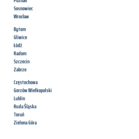
Poznań
Sosnowiec
Wrocław
Bytom
Gliwice
Łódź
Radom
Szczecin
Zabrze
Częstochowa
Gorzów Wielkopolski
Lublin
Ruda Śląska
Toruń
Zielona Góra