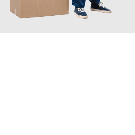
JETZT ANFRAGEN
Erleben Sie mit Umzugsmeister Lemann Göttingen, wie
einfach
und stressfrei Ihr Umzug Göttingen Wrocław
sein kann. Unser
Expertenteam steht bereit, um Ihnen einen reibungslosen
Übergang in Ihr neues Zuhause zu garantieren.
Jetzt
unverbindliches Angebot
erhalten &
100€ sparen: