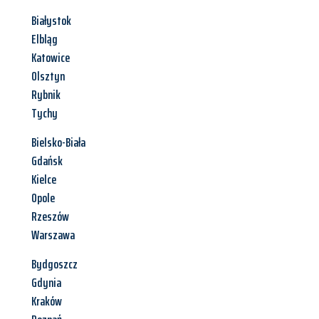
Białystok
Elbląg
Katowice
Olsztyn
Rybnik
Tychy
Bielsko-Biała
Gdańsk
Kielce
Opole
Rzeszów
Warszawa
Bydgoszcz
Gdynia
Kraków