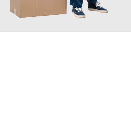
JETZT ANFRAGEN
Erleben Sie mit Umzugsmeister Lemann Göttingen, wie
einfach
und stressfrei Ihr Umzug Göttingen Fribourg
sein kann. Unser
Expertenteam steht bereit, um Ihnen einen reibungslosen
Übergang in Ihr neues Zuhause zu garantieren.
Jetzt
unverbindliches Angebot
erhalten &
100€ sparen: