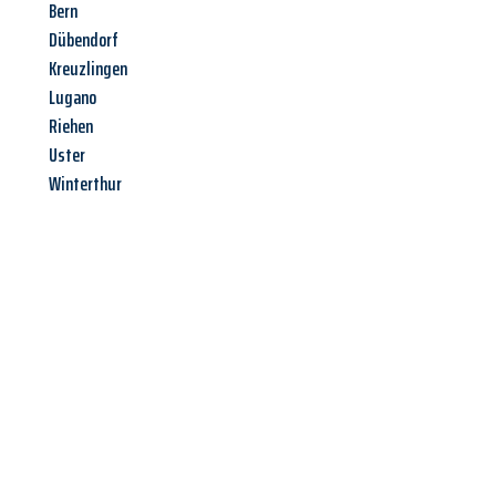
Bern
Dübendorf
Kreuzlingen
Lugano
Riehen
Uster
Winterthur
Jetzt anfragen &
Angebot
mit Best-Preis
erhalten!
Schicken Sie uns jetzt Ihre unverbindliche Anfrage und sichern
Sie sich Ihr
individuelles Umzugsangebot für Ihr Anliegen in