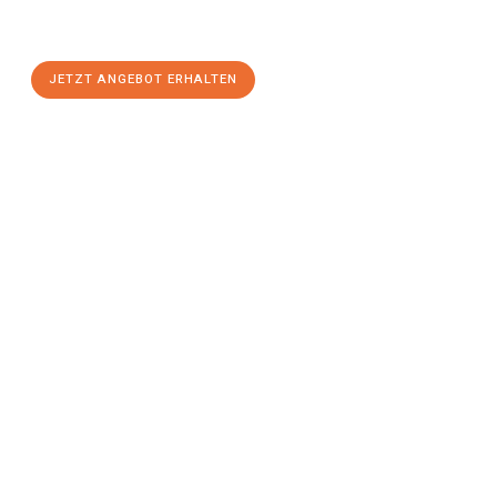
Göttingen
zum Best-Preis! Nutzen Sie die Gelegenheit für
einen
stressfreien Umzug
mit maximalem Komfort:
JETZT ANGEBOT ERHALTEN