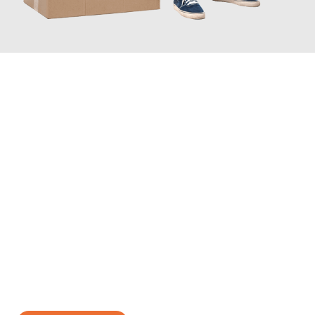
JETZT ANFRAGEN
Erleben Sie mit Umzugsmeister Lemann Göttingen, wie
einfach
und stressfrei Ihr Umzug Göttingen Zürich
sein kann. Unser
Expertenteam steht bereit, um Ihnen einen reibungslosen
Übergang in Ihr neues Zuhause zu garantieren.
Jetzt
unverbindliches Angebot
erhalten &
100€ sparen: