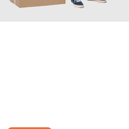
JETZT ANFRAGEN
Erleben Sie mit Umzugsmeister Lemann Göttingen, wie
einfach
und stressfrei Ihr Umzug Göttingen Luzern
sein kann. Unser
Expertenteam steht bereit, um Ihnen einen reibungslosen
Übergang in Ihr neues Zuhause zu garantieren.
Jetzt
unverbindliches Angebot
erhalten &
100€ sparen: