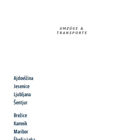
UMZÜGE &
TRANSPORTE
Ajdovščina
Jesenice
Ljubljana
Šentjur
Brežice
Kamnik
Maribor
Škofja Loka