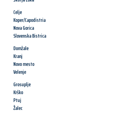
Celje
Koper/Capodistria
Nova Gorica
Slovenska Bistrica
Domžale
Kranj
Novo mesto
Velenje
Grosuplje
Krško
Ptuj
Žalec