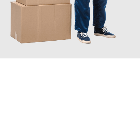
JETZT ANFRAGEN
Erleben Sie mit Umzugsmeister Lemann Göttingen, wie
einfach
und stressfrei Ihr Umzug Göttingen Ajdovščina
sein kann.
Unser Expertenteam steht bereit, um Ihnen einen reibungslosen
Übergang in Ihr neues Zuhause zu garantieren.