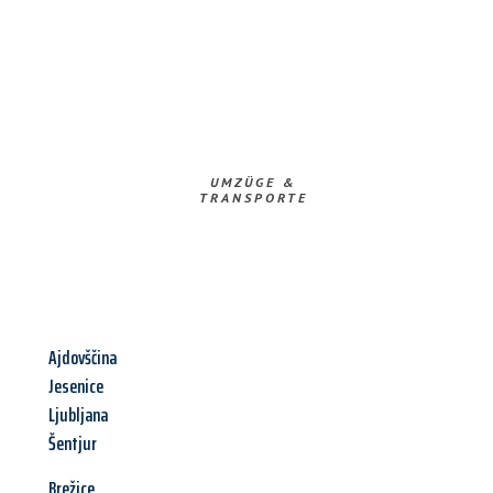
UMZÜGE &
TRANSPORTE
Ajdovščina
Jesenice
Ljubljana
Šentjur
Brežice