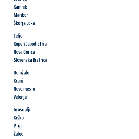
Kamnik
Maribor
Škofja Loka
Celje
Koper/Capodistria
Nova Gorica
Slovenska Bistrica
Domžale
Kranj
Novo mesto
Velenje
Grosuplje
Krško
Ptuj
Žalec