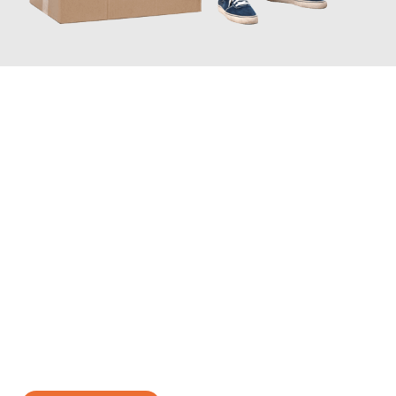
JETZT ANFRAGEN
Erleben Sie mit Umzugsmeister Lemann Göttingen, wie
einfach
und stressfrei Ihr Umzug Göttingen Krško
sein kann. Unser
Expertenteam steht bereit, um Ihnen einen reibungslosen
Übergang in Ihr neues Zuhause zu garantieren.
Jetzt
unverbindliches Angebot
erhalten &
100€ sparen: