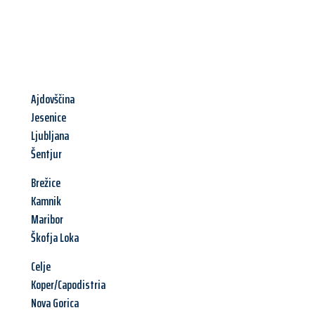
Ajdovščina
Jesenice
Ljubljana
Šentjur
Brežice
Kamnik
Maribor
Škofja Loka
Celje
Koper/Capodistria
Nova Gorica