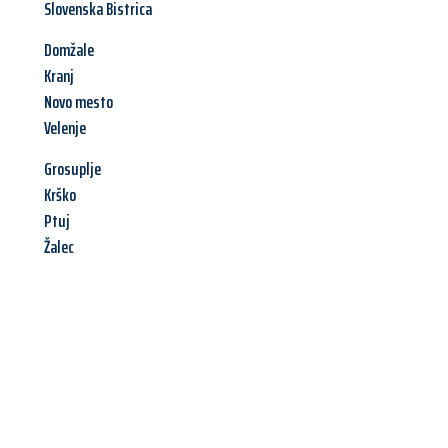
Slovenska Bistrica
Domžale
Kranj
Novo mesto
Velenje
Grosuplje
Krško
Ptuj
Žalec
Jetzt anfragen &
Angebot
mit Best-Preis
erhalten!