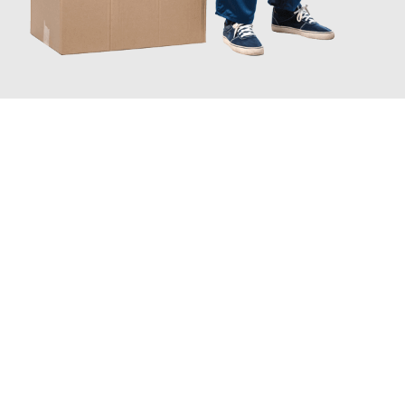
JETZT ANFRAGEN
Erleben Sie mit Umzugsmeister Lemann Göttingen, wie
einfach
und stressfrei Ihr Umzug Göttingen Maribor
sein kann. Unser
Expertenteam steht bereit, um Ihnen einen reibungslosen
Übergang in Ihr neues Zuhause zu garantieren.
Jetzt
unverbindliches Angebot
erhalten &
100€ sparen: