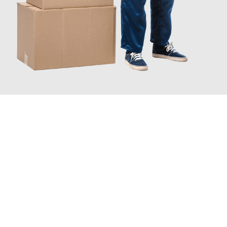
JETZT ANFRAGEN
Erleben Sie mit Umzugsmeister Lemann Göttingen, wie
einfach
und stressfrei Ihr Umzug Göttingen Škofja Loka
sein kann.
Unser Expertenteam steht bereit, um Ihnen einen reibungslosen
Übergang in Ihr neues Zuhause zu garantieren.