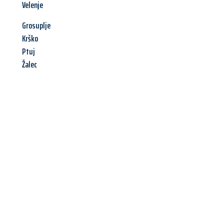
Velenje
Grosuplje
Krško
Ptuj
Žalec
Jetzt anfragen &
Angebot
mit Best-Preis
erhalten!
Schicken Sie uns jetzt Ihre unverbindliche Anfrage und sichern
Sie sich Ihr
individuelles Umzugsangebot für Ihr Anliegen in
Göttingen
zum Best-Preis! Nutzen Sie die Gelegenheit für
einen
stressfreien Umzug
mit maximalem Komfort: