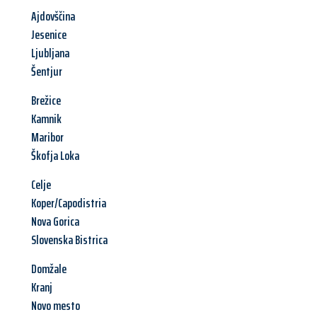
Ajdovščina
Jesenice
Ljubljana
Šentjur
Brežice
Kamnik
Maribor
Škofja Loka
Celje
Koper/Capodistria
Nova Gorica
Slovenska Bistrica
Domžale
Kranj
Novo mesto