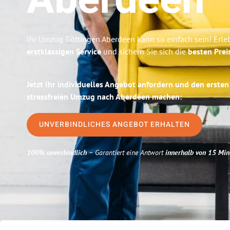
Aberdeen
Ihr Umzug Göttingen Aberdeen kann so einfach sein! Erle
erstklassigen Service
und sichern Sie sich die
besten Prei
Jetzt Ihr individuelles Angebot anfordern und den ersten
stressfreien Umzug nach Aberdeen machen:
UNVERBINDLICHES ANGEBOT ERHALTEN
100% unverbindlich
– Garantiert eine Antwort
innerhalb von 15 Min