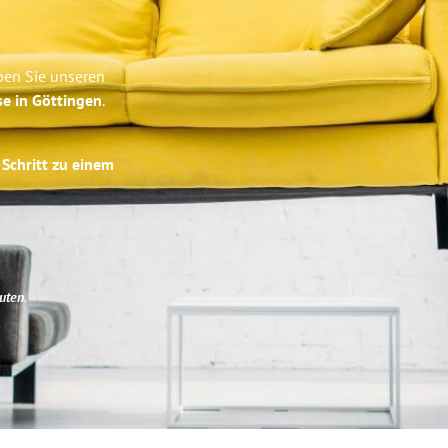
ben Sie unseren
se in Göttingen
.
 Schritt zu einem
uten
.