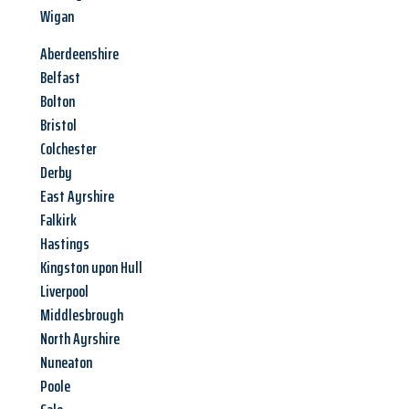
Wigan
Aberdeenshire
Belfast
Bolton
Bristol
Colchester
Derby
East Ayrshire
Falkirk
Hastings
Kingston upon Hull
Liverpool
Middlesbrough
North Ayrshire
Nuneaton
Poole