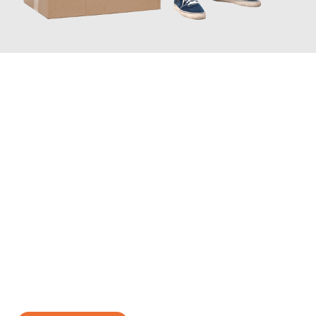
JETZT ANFRAGEN
Erleben Sie mit Umzugsmeister Lemann Göttingen, wie
einfach
und stressfrei Ihr Umzug Göttingen Belfast
sein kann. Unser
Expertenteam steht bereit, um Ihnen einen reibungslosen
Übergang in Ihr neues Zuhause zu garantieren.
Jetzt
unverbindliches Angebot
erhalten &
100€ sparen: