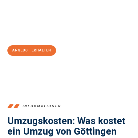
Unser Expertenteam steht bereit, um Ihnen einen reibungslosen
Übergang in Ihr neues Zuhause zu garantieren.
Jetzt
unverbindliches Angebot
erhalten &
100€ sparen:
ANGEBOT ERHALTEN
+4915792653382
INFORMATIONEN
Umzugskosten: Was kostet
ein Umzug von Göttingen