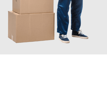
JETZT ANFRAGEN
Erleben Sie mit Umzugsmeister Lemann Göttingen, wie
einfach
und stressfrei Ihr Umzug Göttingen Northampton
sein kann.