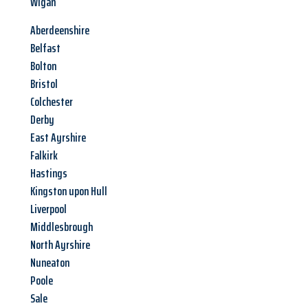
Wigan
Aberdeenshire
Belfast
Bolton
Bristol
Colchester
Derby
East Ayrshire
Falkirk
Hastings
Kingston upon Hull
Liverpool
Middlesbrough
North Ayrshire
Nuneaton
Poole
Sale