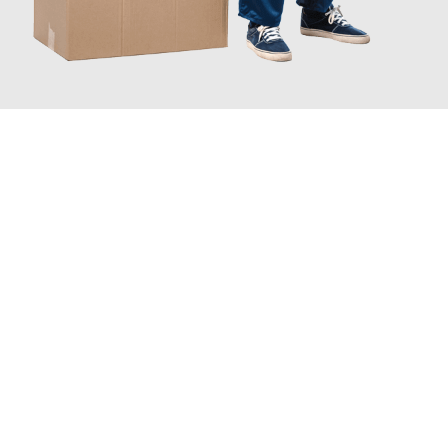
JETZT ANFRAGEN
Erleben Sie mit Umzugsmeister Lemann Göttingen, wie
einfach
und stressfrei Ihr Umzug Göttingen Brighton
sein kann. Unser
Expertenteam steht bereit, um Ihnen einen reibungslosen
Übergang in Ihr neues Zuhause zu garantieren.
Jetzt
unverbindliches Angebot
erhalten &
100€ sparen: