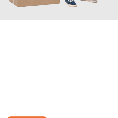
JETZT ANFRAGEN
Erleben Sie mit Umzugsmeister Lemann Göttingen, wie
einfach
und stressfrei Ihr Umzug Göttingen Thanet
sein kann. Unser
Expertenteam steht bereit, um Ihnen einen reibungslosen
Übergang in Ihr neues Zuhause zu garantieren.
Jetzt
unverbindliches Angebot
erhalten &
100€ sparen: