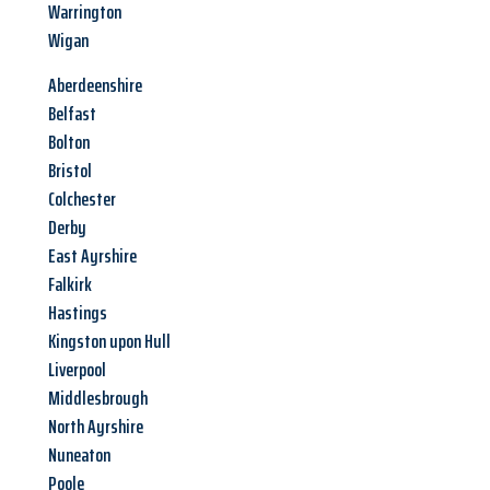
Warrington
Wigan
Aberdeenshire
Belfast
Bolton
Bristol
Colchester
Derby
East Ayrshire
Falkirk
Hastings
Kingston upon Hull
Liverpool
Middlesbrough
North Ayrshire
Nuneaton
Poole