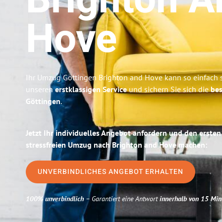
Brighton A
Hove
Ihr Umzug Göttingen Brighton and Hove kann so einfach s
unseren
erstklassigen Service
und sichern Sie sich die
bes
Göttingen
.
Jetzt Ihr individuelles Angebot anfordern und den ersten
stressfreien Umzug nach Brighton and Hove machen:
UNVERBINDLICHES ANGEBOT ERHALTEN
100% unverbindlich
– Garantiert eine Antwort
innerhalb von 15 Min