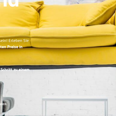
nd
ein! Erleben Sie
ten Preise in
 Schritt zu einem
uten
.