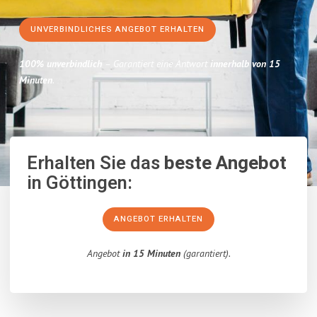
UNVERBINDLICHES ANGEBOT ERHALTEN
100% unverbindlich
– Garantiert eine Antwort
innerhalb von 15
Minuten
.
Erhalten Sie das
beste Angebot
in Göttingen:
ANGEBOT ERHALTEN
Angebot
in 15 Minuten
(garantiert).