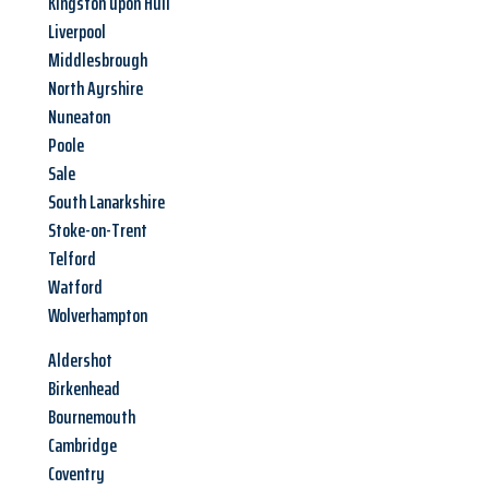
Kingston upon Hull
Liverpool
Middlesbrough
North Ayrshire
Nuneaton
Poole
Sale
South Lanarkshire
Stoke-on-Trent
Telford
Watford
Wolverhampton
Aldershot
Birkenhead
Bournemouth
Cambridge
Coventry