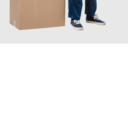
JETZT ANFRAGEN
Erleben Sie mit Umzugsmeister Lemann Göttingen, wie
einfach
und stressfrei Ihr Umzug Göttingen Edinburgh
sein kann.
Unser Expertenteam steht bereit, um Ihnen einen reibungslosen
Übergang in Ihr neues Zuhause zu garantieren.