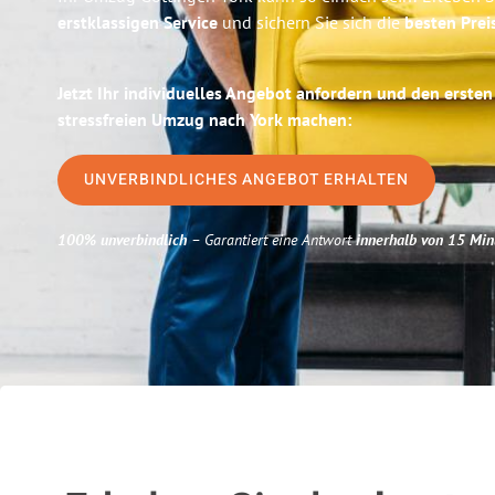
erstklassigen Service
und sichern Sie sich die
besten Prei
Jetzt Ihr individuelles Angebot anfordern und den ersten
stressfreien Umzug nach York machen:
UNVERBINDLICHES ANGEBOT ERHALTEN
100% unverbindlich
– Garantiert eine Antwort
innerhalb von 15 Min