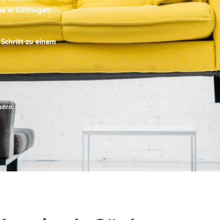
se in Göttingen
.
 Schritt zu einem
uten
.