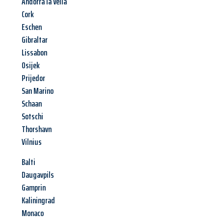
Andorra la Vella
Cork
Eschen
Gibraltar
Lissabon
Osijek
Prijedor
San Marino
Schaan
Sotschi
Thorshavn
Vilnius
Balti
Daugavpils
Gamprin
Kaliningrad
Monaco