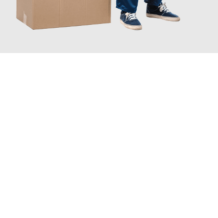
JETZT ANFRAGEN
Erleben Sie mit Umzugsmeister Lemann Göttingen, wie
einfach
und stressfrei Ihr Umzug Göttingen Gamprin
sein kann. Unser
Expertenteam steht bereit, um Ihnen einen reibungslosen
Übergang in Ihr neues Zuhause zu garantieren.
Jetzt
unverbindliches Angebot
erhalten &
100€ sparen: