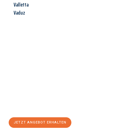
Valletta
Vaduz
Jetzt anfragen &
Angebot
mit Best-Preis
erhalten!
Schicken Sie uns jetzt Ihre unverbindliche Anfrage und sichern
Sie sich Ihr
individuelles Umzugsangebot für Ihr Anliegen in
Göttingen
zum Best-Preis! Nutzen Sie die Gelegenheit für
einen
stressfreien Umzug
mit maximalem Komfort:
JETZT ANGEBOT ERHALTEN