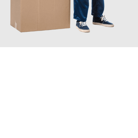
JETZT ANFRAGEN
Erleben Sie mit Umzugsmeister Lemann Göttingen, wie
einfach
und stressfrei Ihr Umzug Göttingen Reykjavik
sein kann. Unser
Expertenteam steht bereit, um Ihnen einen reibungslosen
Übergang in Ihr neues Zuhause zu garantieren.