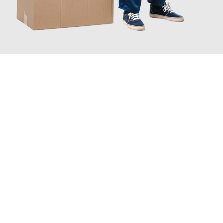
JETZT ANFRAGEN
Erleben Sie mit Umzugsmeister Lemann Göttingen, wie
einfach
und stressfrei Ihr Umzug Göttingen Valletta
sein kann. Unser
Expertenteam steht bereit, um Ihnen einen reibungslosen
Übergang in Ihr neues Zuhause zu garantieren.
Jetzt
unverbindliches Angebot
erhalten &
100€ sparen: