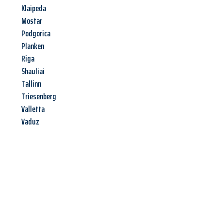
Klaipeda
Mostar
Podgorica
Planken
Riga
Shauliai
Tallinn
Triesenberg
Valletta
Vaduz
Jetzt anfragen &
Angebot
mit Best-Preis
erhalten!