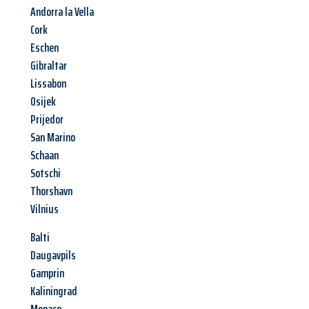
Andorra la Vella
Cork
Eschen
Gibraltar
Lissabon
Osijek
Prijedor
San Marino
Schaan
Sotschi
Thorshavn
Vilnius
Balti
Daugavpils
Gamprin
Kaliningrad