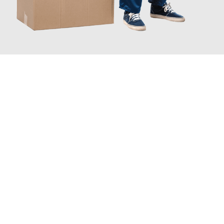
JETZT ANFRAGEN
Erleben Sie mit Umzugsmeister Lemann Göttingen, wie
einfach
und stressfrei Ihr Umzug Göttingen Shauliai
sein kann. Unser
Expertenteam steht bereit, um Ihnen einen reibungslosen
Übergang in Ihr neues Zuhause zu garantieren.
Jetzt
unverbindliches Angebot
erhalten &
100€ sparen: