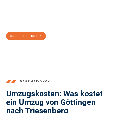
Übergang in Ihr neues Zuhause zu garantieren.
Jetzt
unverbindliches Angebot
erhalten &
100€ sparen:
ANGEBOT ERHALTEN
+4915792653382
INFORMATIONEN
Umzugskosten: Was kostet
ein Umzug von Göttingen
nach Triesenberg