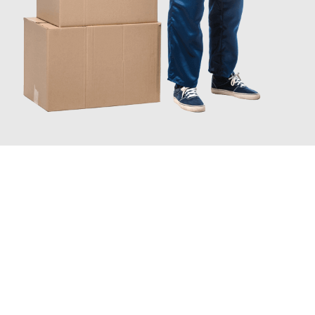
JETZT ANFRAGEN
Erleben Sie mit Umzugsmeister Lemann Göttingen, wie
einfach
und stressfrei Ihr Umzug Göttingen Triesenberg
sein kann.
Unser Expertenteam steht bereit, um Ihnen einen reibungslosen